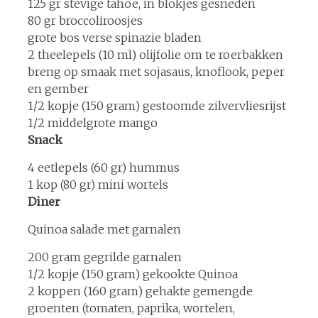
125 gr stevige tahoe, in blokjes gesneden
80 gr broccoliroosjes
grote bos verse spinazie bladen
2 theelepels (10 ml) olijfolie om te roerbakken
breng op smaak met sojasaus, knoflook, peper
en gember
1/2 kopje (150 gram) gestoomde zilvervliesrijst
1/2 middelgrote mango
Snack
4 eetlepels (60 gr) hummus
1 kop (80 gr) mini wortels
Diner
Quinoa salade met garnalen
200 gram gegrilde garnalen
1/2 kopje (150 gram) gekookte Quinoa
2 koppen (160 gram) gehakte gemengde
groenten (tomaten, paprika, wortelen,