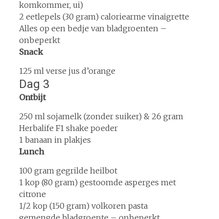
komkommer, ui)
2 eetlepels (30 gram) caloriearme vinaigrette
Alles op een bedje van bladgroenten –
onbeperkt
Snack
125 ml verse jus d’orange
Dag 3
Ontbijt
250 ml sojamelk (zonder suiker) & 26 gram
Herbalife F1 shake poeder
1 banaan in plakjes
Lunch
100 gram gegrilde heilbot
1 kop (80 gram) gestoomde asperges met
citrone
1/2 kop (150 gram) volkoren pasta
gemengde bladgroente – onbeperkt