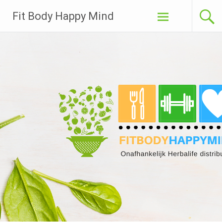
Ga
Fit Body Happy Mind
naar
de
inhoud