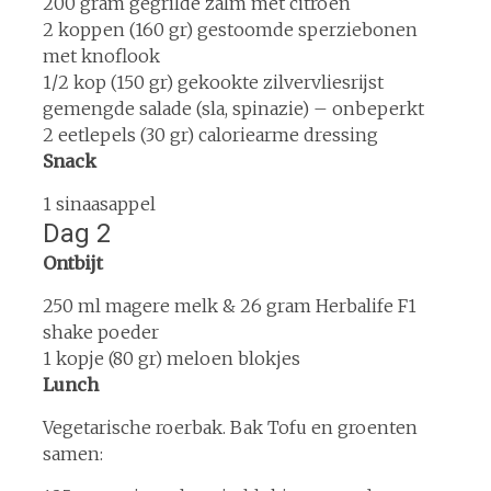
200 gram gegrilde zalm met citroen
2 koppen (160 gr) gestoomde sperziebonen
met knoflook
1/2 kop (150 gr) gekookte zilvervliesrijst
gemengde salade (sla, spinazie) – onbeperkt
2 eetlepels (30 gr) caloriearme dressing
Snack
1 sinaasappel
Dag 2
Ontbijt
250 ml magere melk & 26 gram Herbalife F1
shake poeder
1 kopje (80 gr) meloen blokjes
Lunch
Vegetarische roerbak. Bak Tofu en groenten
samen: