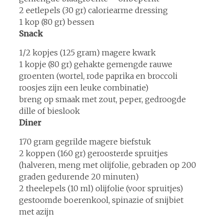
2 eetlepels (30 gr) caloriearme dressing
1 kop (80 gr) bessen
Snack
1/2 kopjes (125 gram) magere kwark
1 kopje (80 gr) gehakte gemengde rauwe
groenten (wortel, rode paprika en broccoli
roosjes zijn een leuke combinatie)
breng op smaak met zout, peper, gedroogde
dille of bieslook
Diner
170 gram gegrilde magere biefstuk
2 koppen (160 gr) geroosterde spruitjes
(halveren, meng met olijfolie, gebraden op 200
graden gedurende 20 minuten)
2 theelepels (10 ml) olijfolie (voor spruitjes)
gestoomde boerenkool, spinazie of snijbiet
met azijn